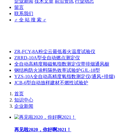
企业新闻
技术文章
前沿资讯
行业动态
留言
联系我们
♂ 全 站 搜 索 ♂
ZR-FCY-8A粉尘云最低着火温度试验仪
ZRRD-10A型全自动燃点测定仪
全自动高精度顺磁氧指数测定仪带排烟通风橱
钢结构防火涂料隔热效率试验炉GJL-18型
YZS-10A全自动高精度氧指数测定仪(通风+排烟)
JCB-6型自动放样建材不燃性试验炉
首页
知识中心
企业新闻
再见啦2020，你好啊2021！