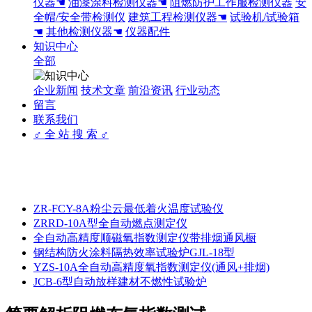
仪器☚
油漆涂料检测仪器☚
阻燃防护工作服检测仪器
安
全帽/安全带检测仪
建筑工程检测仪器☚
试验机/试验箱
☚
其他检测仪器☚
仪器配件
知识中心
全部
企业新闻
技术文章
前沿资讯
行业动态
留言
联系我们
♂ 全 站 搜 索 ♂
ZR-FCY-8A粉尘云最低着火温度试验仪
ZRRD-10A型全自动燃点测定仪
全自动高精度顺磁氧指数测定仪带排烟通风橱
钢结构防火涂料隔热效率试验炉GJL-18型
YZS-10A全自动高精度氧指数测定仪(通风+排烟)
JCB-6型自动放样建材不燃性试验炉