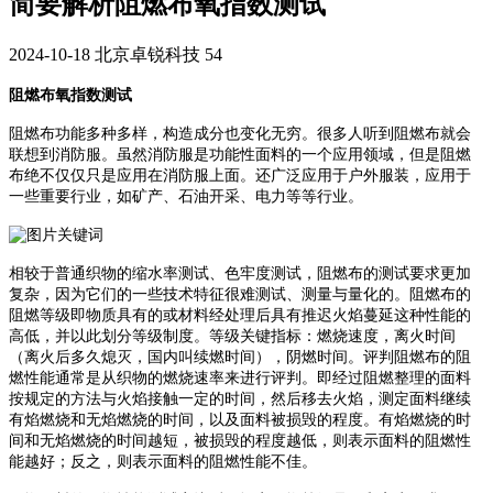
简要解析阻燃布氧指数测试
2024-10-18
北京卓锐科技
54
阻燃布氧指数测试
阻燃布功能多种多样，构造成分也变化无穷。很多人听到阻燃布就会
联想到消防服。虽然消防服是功能性面料的一个应用领域，但是阻燃
布绝不仅仅只是应用在消防服上面。还广泛应用于户外服装，应用于
一些重要行业，如矿产、石油开采、电力等等行业。
相较于普通织物的缩水率测试、色牢度测试，阻燃布的测试要求更加
复杂，因为它们的一些技术特征很难测试、测量与量化的。阻燃布的
阻燃等级即物质具有的或材料经处理后具有推迟火焰蔓延这种性能的
高低，并以此划分等级制度。等级关键指标：燃烧速度，离火时间
（离火后多久熄灭，国内叫续燃时间），阴燃时间。评判阻燃布的阻
燃性能通常是从织物的燃烧速率来进行评判。即经过阻燃整理的面料
按规定的方法与火焰接触一定的时间，然后移去火焰，测定面料继续
有焰燃烧和无焰燃烧的时间，以及面料被损毁的程度。有焰燃烧的时
间和无焰燃烧的时间越短，被损毁的程度越低，则表示面料的阻燃性
能越好；反之，则表示面料的阻燃性能不佳。