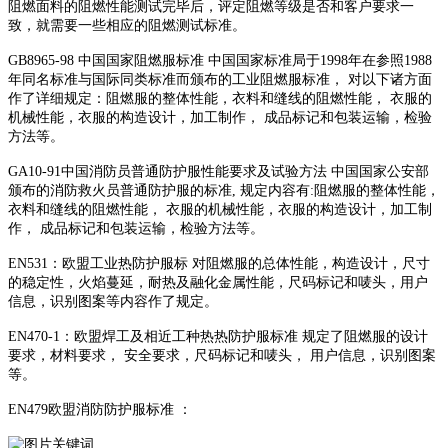
阻燃面料的阻燃性能测试完毕后，评定阻燃等级是否和客户要求一
致，就需要一些相应的阻燃测试标准。
GB8965-98 中国国家阻燃服标准 中国国家标准局于1998年在参照1988
年同名标准与国际同类标准而颁布的工业阻燃服标准， 对以下诸方面
作了详细规定：阻燃服的整体性能，衣料和缝线的阻燃性能， 衣服的
机械性能，衣服的构造设计，加工制作， 成品标记和包装运输，检验
方法等。
GA10-91中国消防员普通防护服性能要求及试验方法 中国国家公安部
颁布的消防救火员普通防护服的标准, 规定内容有:阻燃服的整体性能，
衣料和缝线的阻燃性能， 衣服的机械性能，衣服的构造设计，加工制
作， 成品标记和包装运输，检验方法等。
EN531：欧盟工业热防护服标 对阻燃服的总体性能，构造设计，尺寸
的稳定性，火焰蔓延，耐热及融化金属性能，尺码标记和唛头，用户
信息，识别图案等内容作了规定。
EN470-1：欧盟焊工及相近工种热热防护服标准 规定了阻燃服的设计
要求，材料要求， 安全要求，尺码标记和唛头， 用户信息，识别图案
等。
EN479欧盟消防防护服标准 ：