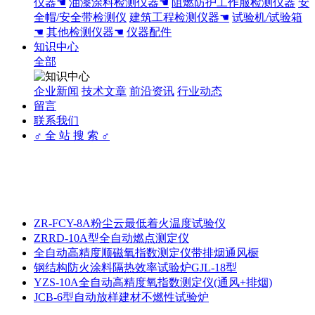
仪器☚
油漆涂料检测仪器☚
阻燃防护工作服检测仪器
安
全帽/安全带检测仪
建筑工程检测仪器☚
试验机/试验箱
☚
其他检测仪器☚
仪器配件
知识中心
全部
企业新闻
技术文章
前沿资讯
行业动态
留言
联系我们
♂ 全 站 搜 索 ♂
ZR-FCY-8A粉尘云最低着火温度试验仪
ZRRD-10A型全自动燃点测定仪
全自动高精度顺磁氧指数测定仪带排烟通风橱
钢结构防火涂料隔热效率试验炉GJL-18型
YZS-10A全自动高精度氧指数测定仪(通风+排烟)
JCB-6型自动放样建材不燃性试验炉