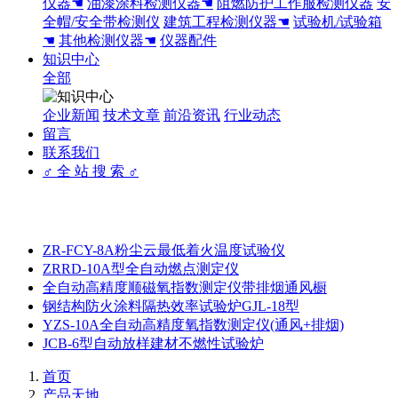
仪器☚
油漆涂料检测仪器☚
阻燃防护工作服检测仪器
安
全帽/安全带检测仪
建筑工程检测仪器☚
试验机/试验箱
☚
其他检测仪器☚
仪器配件
知识中心
全部
企业新闻
技术文章
前沿资讯
行业动态
留言
联系我们
♂ 全 站 搜 索 ♂
ZR-FCY-8A粉尘云最低着火温度试验仪
ZRRD-10A型全自动燃点测定仪
全自动高精度顺磁氧指数测定仪带排烟通风橱
钢结构防火涂料隔热效率试验炉GJL-18型
YZS-10A全自动高精度氧指数测定仪(通风+排烟)
JCB-6型自动放样建材不燃性试验炉
首页
产品天地