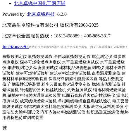
北京卓锐中国化工网店铺
Powered by
北京卓锐科技
6.2.0
北京鑫生卓锐科技有限公司 版权所有2008-2025
北京卓锐全国服务热线：18513498889；400-886-3817
京ICP备1405572号-1
网站图片及新闻资料部分来源于合作商及网络，如有不当联系我们立即删除！
氧指数测定仪 氧指数测试仪 全自动氧指数测定仪 燃点测定仪 煤炭燃
点测定仪 森林可燃物燃点测定仪 水平垂直燃烧测试仪 水平垂直燃烧
仪 烟密度测定仪 烟密度测试仪 建材制品燃烧热值测试仪 建材不燃性
试验炉 建材可燃性试验炉 建筑材料难燃性试验机 点着温度测定仪 建
筑材料单体燃烧试验装置 保温材料阴燃性能测试装置 导热系数测定
仪 产烟毒性试验装置 粉尘云最低着火温度测定仪 燃烧热值测试仪 针
焰试验机 针焰测试仪 灼热丝试验机 灼热丝测试仪 铺地材料燃烧试验
机 铺地材料辐射热通量试验装置
纸面石膏板遇火稳定性试验仪
漏电起
痕测试仪
成束线缆燃烧试验机
单根电线电缆垂直燃烧试验机
电工套管
阻燃测试仪
钢结构防火涂料隔热效率测试仪 大板法防火涂料测试仪 小
室法防火涂料测试仪 汽车内饰材料燃烧测试仪 纺织品垂直燃烧仪 绝热
用岩棉热荷重测
试装置
繁