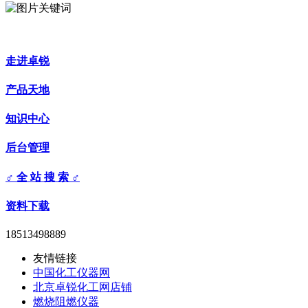
走进卓锐
产品天地
知识中心
后台管理
♂ 全 站 搜 索 ♂
资料下载
18513498889
友情链接
中国化工仪器网
北京卓锐化工网店铺
燃烧阻燃仪器