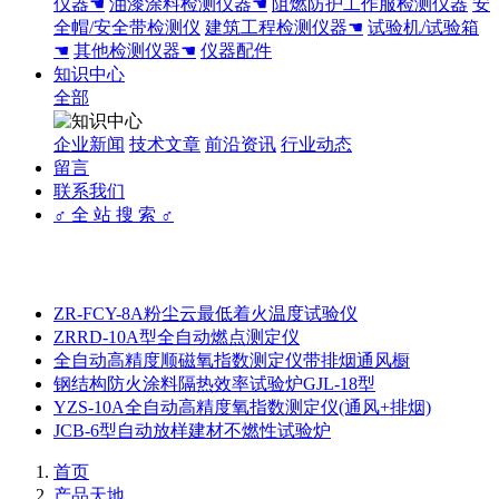
仪器☚
油漆涂料检测仪器☚
阻燃防护工作服检测仪器
安
全帽/安全带检测仪
建筑工程检测仪器☚
试验机/试验箱
☚
其他检测仪器☚
仪器配件
知识中心
全部
企业新闻
技术文章
前沿资讯
行业动态
留言
联系我们
♂ 全 站 搜 索 ♂
ZR-FCY-8A粉尘云最低着火温度试验仪
ZRRD-10A型全自动燃点测定仪
全自动高精度顺磁氧指数测定仪带排烟通风橱
钢结构防火涂料隔热效率试验炉GJL-18型
YZS-10A全自动高精度氧指数测定仪(通风+排烟)
JCB-6型自动放样建材不燃性试验炉
首页
产品天地