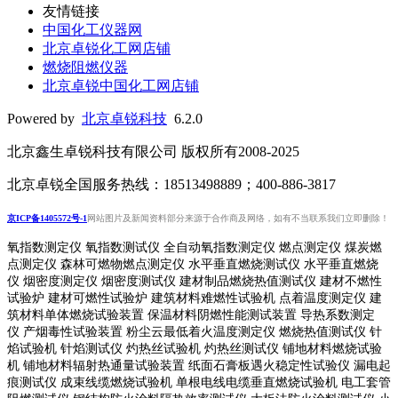
友情链接
中国化工仪器网
北京卓锐化工网店铺
燃烧阻燃仪器
北京卓锐中国化工网店铺
Powered by
北京卓锐科技
6.2.0
北京鑫生卓锐科技有限公司 版权所有2008-2025
北京卓锐全国服务热线：18513498889；400-886-3817
京ICP备1405572号-1
网站图片及新闻资料部分来源于合作商及网络，如有不当联系我们立即删除！
氧指数测定仪 氧指数测试仪 全自动氧指数测定仪 燃点测定仪 煤炭燃
点测定仪 森林可燃物燃点测定仪 水平垂直燃烧测试仪 水平垂直燃烧
仪 烟密度测定仪 烟密度测试仪 建材制品燃烧热值测试仪 建材不燃性
试验炉 建材可燃性试验炉 建筑材料难燃性试验机 点着温度测定仪 建
筑材料单体燃烧试验装置 保温材料阴燃性能测试装置 导热系数测定
仪 产烟毒性试验装置 粉尘云最低着火温度测定仪 燃烧热值测试仪 针
焰试验机 针焰测试仪 灼热丝试验机 灼热丝测试仪 铺地材料燃烧试验
机 铺地材料辐射热通量试验装置
纸面石膏板遇火稳定性试验仪
漏电起
痕测试仪
成束线缆燃烧试验机
单根电线电缆垂直燃烧试验机
电工套管