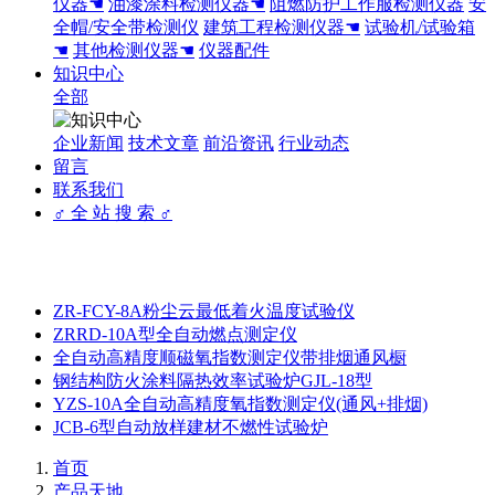
仪器☚
油漆涂料检测仪器☚
阻燃防护工作服检测仪器
安
全帽/安全带检测仪
建筑工程检测仪器☚
试验机/试验箱
☚
其他检测仪器☚
仪器配件
知识中心
全部
企业新闻
技术文章
前沿资讯
行业动态
留言
联系我们
♂ 全 站 搜 索 ♂
ZR-FCY-8A粉尘云最低着火温度试验仪
ZRRD-10A型全自动燃点测定仪
全自动高精度顺磁氧指数测定仪带排烟通风橱
钢结构防火涂料隔热效率试验炉GJL-18型
YZS-10A全自动高精度氧指数测定仪(通风+排烟)
JCB-6型自动放样建材不燃性试验炉
首页
产品天地